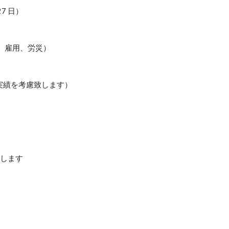
7 日）
、雇用、労災）
実績を考慮致します）
します